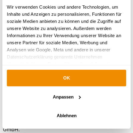
Wir verwenden Cookies und andere Technologien, um
Berufsunfähigkeit
Inhalte und Anzeigen zu personalisieren, Funktionen für
soziale Medien anbieten zu können und die Zugriffe auf
Dienstunfähigkeit
unsere Website zu analysieren. Außerdem werden
Informationen zu Ihrer Verwendung unserer Website an
Erwerbsunfähigkeit
unsere Partner für soziale Medien, Werbung und
Analysen wie Google, Meta und andere in unserer
Dread Disease
Datenschutzerklärung genannte Unternehmen
übermittelt. Unsere Partner führen diese Informationen
Grundfähigkeit
möglicherweise mit weiteren Daten zusammen, die Sie
OK
ihnen bereitgestellt haben oder die sie im Rahmen Ihrer
Nutzung der Dienste gesammelt haben.
Weitere Informationen:
Anpassen
Impressum
|
Datenschutz
|
Wie Google
personenbezogene Daten verwendet
Ablehnen
Dies ist ein Projekt der InVia Medien und Marketing
GmbH.