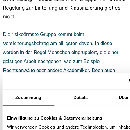
Regelung zur Einteilung und Klassifizierung gibt es
nicht.
Die risikoärmste Gruppe kommt beim
Versicherungsbeitrag am billigsten davon. In diese
werden in der Regel Menschen eingruppiert, die einer
geistigen Arbeit nachgehen, wie zum Beispiel
Rechtsanwälte oder andere Akademiker. Doch auch
Ausbildungsberufe wie Sachbearbeiter können in diese
Gruppe fallen. Häufig werden jedoch administrative und
Zustimmung
Details
Über
kaufmännische Berufe mit einem Tätigkeitsschwerpunkt
im Innendienst einer Gruppe für normales Risiko
zugeordnet.
Einwilligung zu Cookies & Datenverarbeitung
Wir verwenden Cookies und andere Technologien, um Inhalt