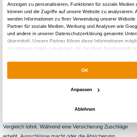
Handwerker, Lagerarbeiter und andere Berufe, die
Anzeigen zu personalisieren, Funktionen für soziale Medien 
können und die Zugriffe auf unsere Website zu analysieren.
körperlich anstrengend sind und weitaus höhere
werden Informationen zu Ihrer Verwendung unserer Website
Verletzungsrisiken als Bürotätigkeiten bergen, werden oft
Partner für soziale Medien, Werbung und Analysen wie Goog
risikobehafteren Gruppen zugeordnet. Hier ist mit
und andere in unserer Datenschutzerklärung genannte Unt
übermittelt. Unsere Partner führen diese Informationen mögl
höheren Prämien zu rechnen. Das gilt zudem für Berufe
mit weiteren Daten zusammen, die Sie ihnen bereitgestellt h
mit bekannten Gesundheitsrisiken wie Friseure und
die sie im Rahmen Ihrer Nutzung der Dienste gesammelt ha
Lackierer.
Weitere Informationen:
OK
Impressum
|
Datenschutz
|
Wie Google personenbezogen
verwendet
Berufe in einer hohen Risikogruppe erhalten nicht selten
Leistungsausschlüsse für bestimmte Risiken,
Anpassen
Risikozuschläge bei der Prämie oder gar eine komplette
Absage. Allerdings unterscheiden sich diese von
Ablehnen
Versicherung zu Versicherung, so dass sich ein
Vergleich lohnt. Während eine Versicherung Zuschläge
erhebt, Ausschlüsse macht oder die Absicherung